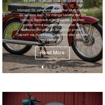
by
Jens
|
16 januari 2026
|
Mopeder
| 0
Comments
Intresset för veteranmopeder har ökat kraftigt
de senaste åren. För många handlar det om
nostalgi, hantverk och mekanisk enkelhet,
medan andra ser veteranmopeder som
samlarobjekt eller ett långsiktigt projekt.
Oavsett om du vill köra, renovera eller samla är
det viktigt att...
Read More