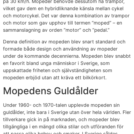
på 30 km/h. Mopeder behövde dessutom ha trampor,
vilket gav dem en hybridliknande känsla mellan cykel
och motorcykel. Det var denna kombination av trampor
och motor som gav upphov till termen ”moped” – en
sammanslagning av orden ”motor” och ”pedal.”
Denna definition av mopeden blev snart standard och
formade både design och användning av mopeder
under de kommande decennierna. Mopeden blev snabbt
en favorit bland unga människor i Sverige, som
uppskattade friheten och självständigheten som
mopeden erbjöd utan att kräva ett bilkörkort.
Mopedens Guldålder
Under 1960- och 1970-talen upplevde mopeden sin
guldålder, inte bara i Sverige utan över hela världen. Fler
tillverkare gick in på marknaden, och mopeder blev
tillgängliga i en mängd olika stilar och utföranden för
att passa olika behov och smaker. I Sverige såldes